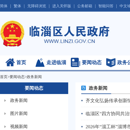
|
|
|
|
|
|
简体
繁体
无障碍浏览
进入关怀版
公务邮箱
智能问答
中文
首页
走进临淄
要闻动态
政务
首页
>
要闻动态
>
政务新闻
要闻动态
政务新闻
政务新闻
齐文化弘扬传承创新
图片新闻
临淄区“四方协同共
视频新闻
2026年“淄工杯”