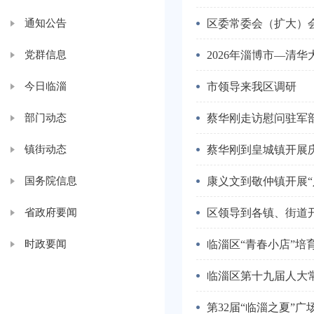
通知公告
区委常委会（扩大）
党群信息
2026年淄博市—清
今日临淄
市领导来我区调研
部门动态
蔡华刚走访慰问驻军
镇街动态
蔡华刚到皇城镇开展庆
国务院信息
康义文到敬仲镇开展“
省政府要闻
区领导到各镇、街道开
时政要闻
临淄区“青春小店”培
临淄区第十九届人大
第32届“临淄之夏”