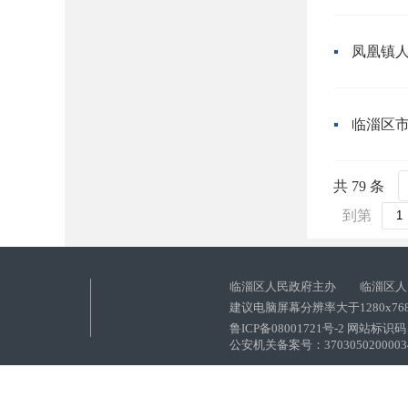
凤凰镇
临淄区
共 79 条
到第
临淄区人民政府主办 临淄区人
建议电脑屏幕分辨率大于1280x76
鲁ICP备08001721号-2 网站标识码：
公安机关备案号：37030502000