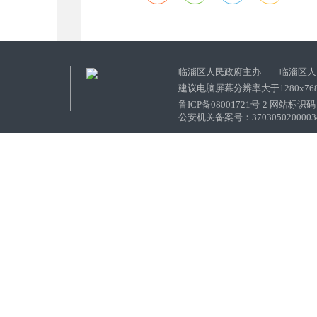
临淄区人民政府主办 临淄区人
建议电脑屏幕分辨率大于1280x76
鲁ICP备08001721号-2 网站标识码：
公安机关备案号：37030502000