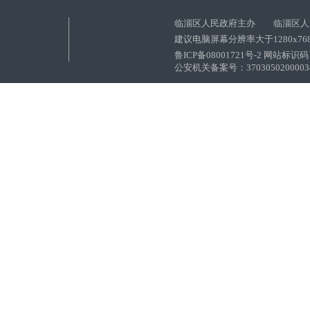
临淄区人民政府主办 临淄区人
建议电脑屏幕分辨率大于1280x76
鲁ICP备08001721号-2 网站标识码：
公安机关备案号：37030502000