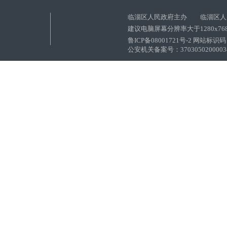
临淄区人民政府主办 临淄区人
建议电脑屏幕分辨率大于1280x76
鲁ICP备08001721号-2 网站标识码：
公安机关备案号：37030502000