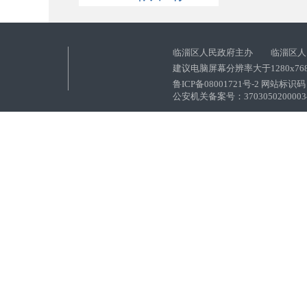
临淄区人民政府主办 临淄区人
建议电脑屏幕分辨率大于1280x76
鲁ICP备08001721号-2 网站标识码：
公安机关备案号：37030502000