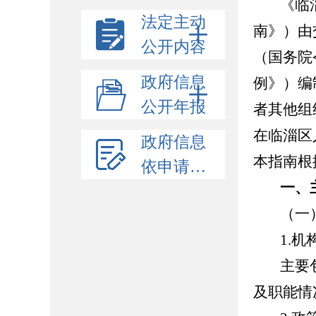
《临
法定主动
南》）由
公开内容
（国务院
政府信息
例》）编
公开年报
者其他组
在临淄区
政府信息
本指南根
依申请公开
一、
（一
1.
机
主要
及职能情