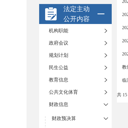
2
法定主动
2
公开内容
2
机构职能
2
政府会议
2
规划计划
教
民生公益
教育信息
临
公共文化体育
共 15
财政信息
财政预决算