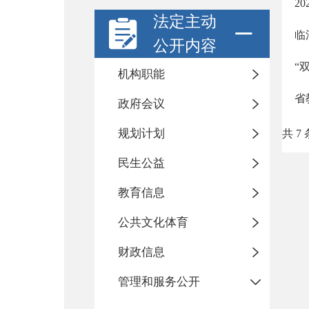
2
法定主动
临
公开内容
“
机构职能
省
政府会议
规划计划
共 7 
民生公益
教育信息
公共文化体育
财政信息
管理和服务公开