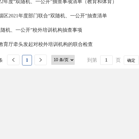
022年度“双随机、一公开”抽查事项清单（教育和体育）
淄区2021年度部门联合“双随机、一公开”抽查清单
双随机、一公开”校外培训机构抽查事项
教育厅牵头发起对校外培训机构的联合检查
条
1
到第
页
确定