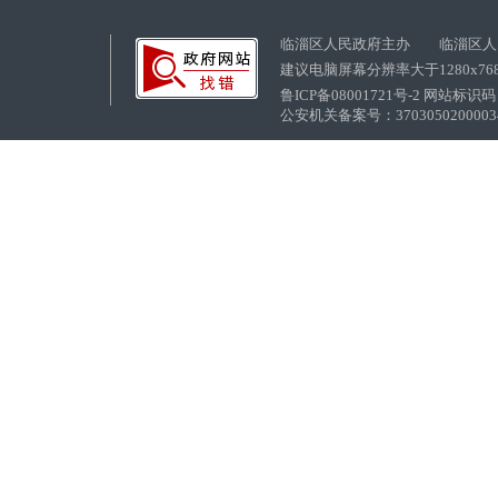
临淄区人民政府主办 临淄区人
建议电脑屏幕分辨率大于1280x76
鲁ICP备08001721号-2 网站标识码：
公安机关备案号：37030502000