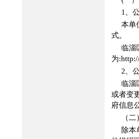
1、
本单
式。
临淄
:http:
为
2、
临淄
或者变
府信息
（二
除本