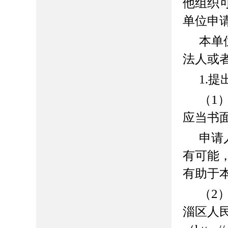
他组织
单位申
本单
法人或
1.
1
（
应当书
申请
有可能
有助于
2
（
淄区人