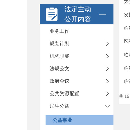
太
法定主动
发
公开内容
临
业务工作
区
规划计划
临
机构职能
临
法规公文
政府会议
临
公共资源配置
共 16
民生公益
公益事业