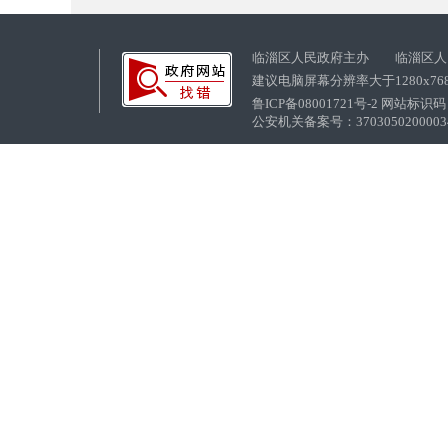
临淄区人民政府主办 临淄区人
建议电脑屏幕分辨率大于1280x76
鲁ICP备08001721号-2 网站标识码：
公安机关备案号：37030502000