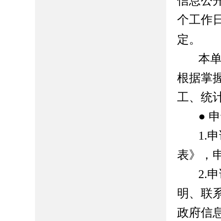
信息公
个工作
定。
本
根据掌
工、统
● 
1.
申
表》，
2.
申
明、联
政府信