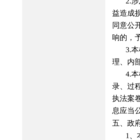
2.
涉
益造成
同意公
响的，
3.
本
理、内
4.
本
录、过
执法案
息应当
五、政
1