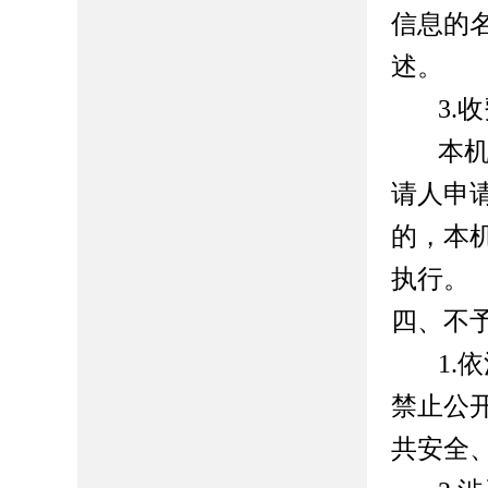
信息的
述。
3.
收
本
请人申
的，本
执行。
四、不
1.
依
禁止公
共安全