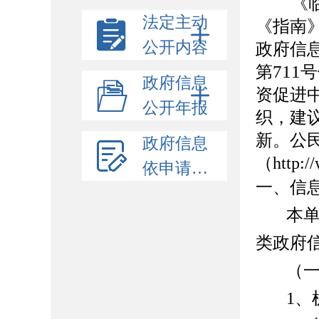
《
法定主动
《指南
公开内容
政府信
711
第
号
政府信息
资促进
公开年报
织，建
新。公
政府信息
（http:
依申请公开
一、信
本
类政府
（
1
、