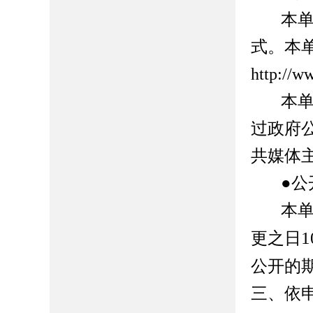
本
式。本
http://w
本
过政府
共媒体
●公
本
1
更之日
公开的
三、依