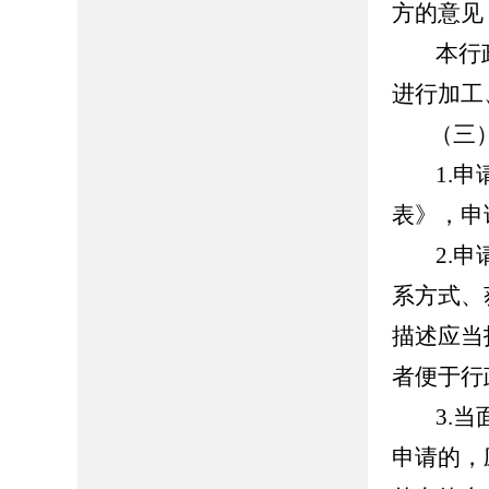
方的意见
本行政
进行加工
（三）
1.申请
表》，申
2.申请
系方式、
描述应当
者便于行
3.当面
申请的，