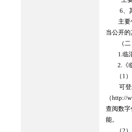
6、
主要包
当公开的
（二
1.临
2.《临
（1）
可登录临
（http://
查阅数字
能。
（2）《