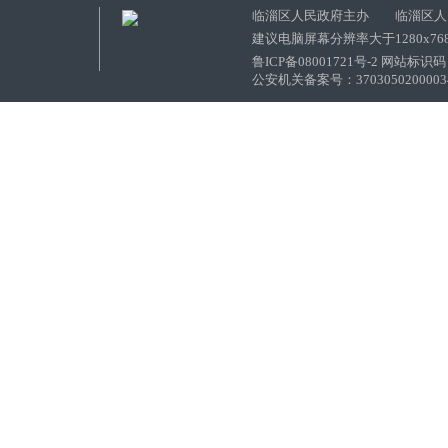
临淄区人民政府主办 临淄区人
建议电脑屏幕分辨率大于1280x76
鲁ICP备08001721号-2 网站标识码：
公安机关备案号：37030502000