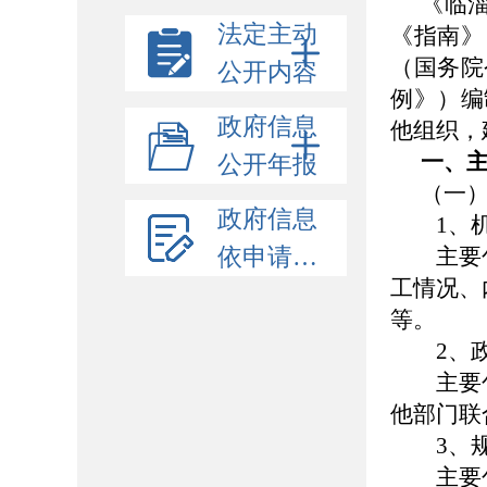
《临
法定主动
《指南》
（国务院
公开内容
例》）编
政府信息
他组织，
一、
公开年报
（一
政府信息
1、机
依申请公开
主要包
工情况、
等。
2、政
主要包
他部门联
3、规
主要包