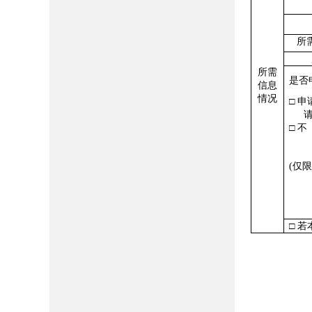
所
所需
是否
信息
情况
□ 申
□ 不
(仅
□ 