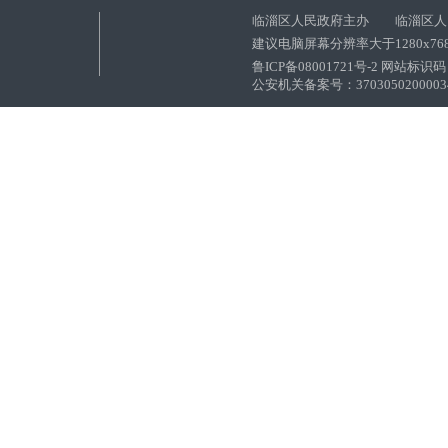
临淄区人民政府主办 临淄区人
建议电脑屏幕分辨率大于1280x76
鲁ICP备08001721号-2 网站标识码：
公安机关备案号：37030502000