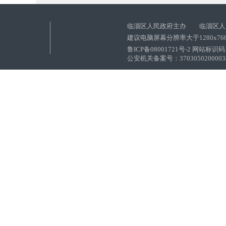
临淄区人民政府主办 临淄区人
建议电脑屏幕分辨率大于1280x76
鲁ICP备08001721号-2 网站标识码：
公安机关备案号：37030502000