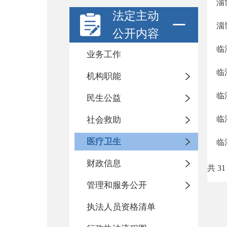
淄
法定主动
淄
公开内容
临
业务工作
临
机构职能
临
民生公益
临
社会救助
医疗卫生
临
财政信息
共 31
管理和服务公开
执法人员资格清单