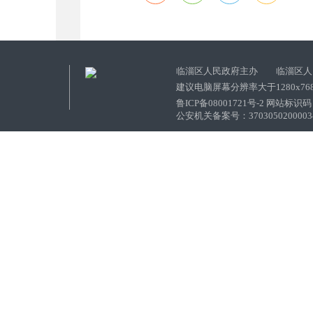
临淄区人民政府主办 临淄区人
建议电脑屏幕分辨率大于1280x76
鲁ICP备08001721号-2 网站标识码：
公安机关备案号：37030502000