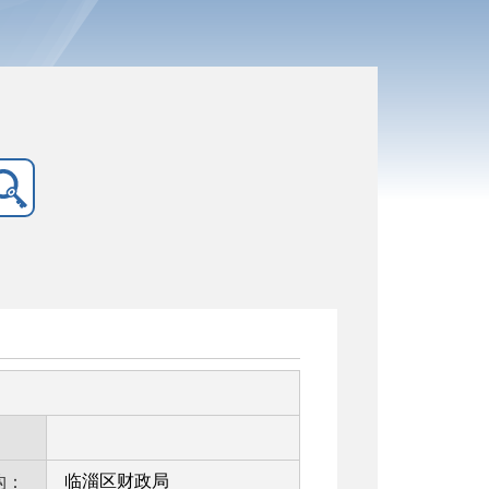
：
临淄区财政局
构：