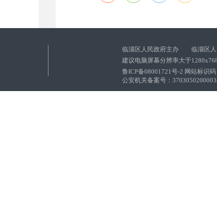
临淄区人民政府主办 临淄区人
建议电脑屏幕分辨率大于1280x76
鲁ICP备08001721号-2 网站标识码：
公安机关备案号：37030502000