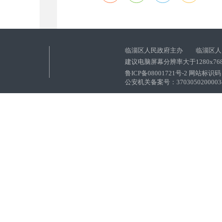
临淄区人民政府主办 临淄区人
建议电脑屏幕分辨率大于1280x76
鲁ICP备08001721号-2 网站标识码：
公安机关备案号：37030502000