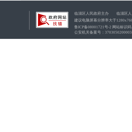
临淄区人民政府主办 临淄区人
建议电脑屏幕分辨率大于1280x76
鲁ICP备08001721号-2 网站标识码：
公安机关备案号：37030502000