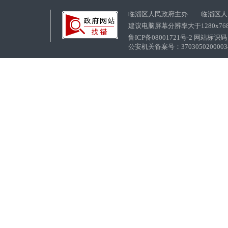
临淄区人民政府主办 临淄区人
建议电脑屏幕分辨率大于1280x76
鲁ICP备08001721号-2 网站标识码：
公安机关备案号：37030502000