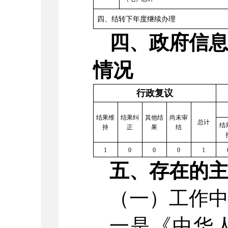
四、结转下年度继续办理
四、政府信
情况
行政复议
结果维
结果纠
其他结
尚未审
总计
结
持
正
果
结
1
0
0
0
1
五、存在的
（一）工作
一是《中华