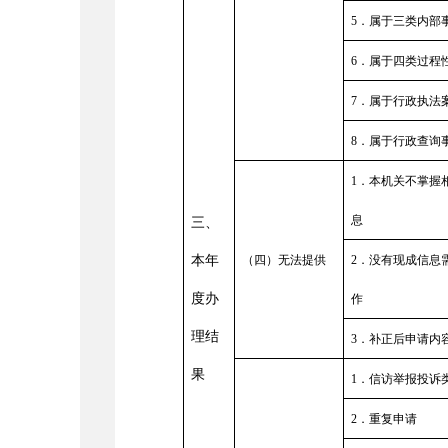
5
．属于三类内部
6
．属于四类过程
7
．属于行政执法
8
．属于行政查询
1
．本机关不掌握
息
三、
本年
（四）无法提供
2
．没有现成信息
度办
作
理结
3
．补正后申请内
果
1
．信访举报投诉
2
．重复申请