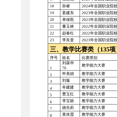
18
孙睿
2024年全国职业
19
姜建东
2023年全国职业
20
单保凯
2023年全国职业
21
董玉林
2022年全国职业
22
赵春红
2022年全国职业
23
李良斐
2023年全国职业
三、教学比赛类（
135
序号
姓名
比赛类别
刘葆华
教学能力大赛
1
76
申美娟
教学能力大赛
2
刘璇
教学能力大赛
3
牟建建
教学能力大赛
4
曹玉红
教学能力大赛
5
李宝丽
教学能力大赛
6
姚先莉
教学能力大赛
7
黄坐霞
教学能力大赛
8