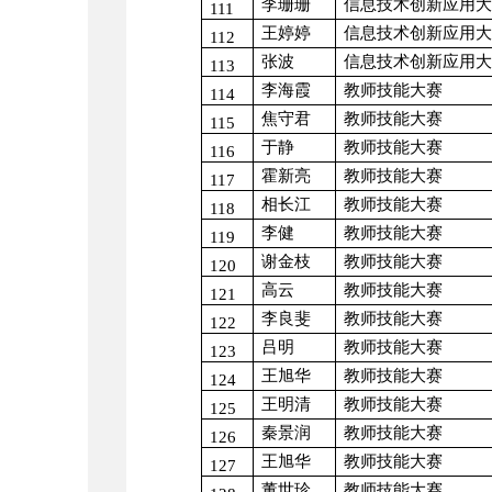
李珊珊
信息技术创新应用
111
王婷婷
信息技术创新应用
112
张波
信息技术创新应用
113
李海霞
教师技能大赛
114
焦守君
教师技能大赛
115
于静
教师技能大赛
116
霍新亮
教师技能大赛
117
相长江
教师技能大赛
118
李健
教师技能大赛
119
谢金枝
教师技能大赛
120
高云
教师技能大赛
121
李良斐
教师技能大赛
122
吕明
教师技能大赛
123
王旭华
教师技能大赛
124
王明清
教师技能大赛
125
秦景润
教师技能大赛
126
王旭华
教师技能大赛
127
董世珍
教师技能大赛