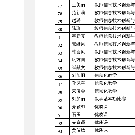
王美丽
教师信息技术创新
77
范新莉
教师信息技术创新
78
赵璐
教师信息技术创新
79
陈瑾
教师信息技术创新
80
霍新亮
教师信息技术创新
81
郭继泉
教师信息技术创新
82
韩会凤
教师信息技术创新
83
巩方国
教师信息技术创新
84
崔献文
教师信息技术创新
85
刘加丽
信息化教学
86
孙凤至
信息化教学
87
朱俊会
信息化教学
88
刘加丽
教学基本功比赛
89
齐敏
81
优质课
90
石玉
优质课
91
齐春霞
优质课
92
贾传敏
优质课
93