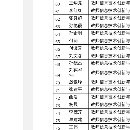
王炳亮
教师信息技术创新
60
李红红
教师信息技术创新
61
张良超
教师信息技术创新
62
孙艳霞
教师信息技术创新
63
孙雷明
教师信息技术创新
64
付莉
教师信息技术创新
65
付淑云
教师信息技术创新
66
刘文森
教师信息技术创新
67
孙德杰
教师信息技术创新
68
刘葆华
教师信息技术创新
69
76
殷俊峰
教师信息技术创新
70
张建平
教师信息技术创新
71
曲浩
教师信息技术创新
72
杨晨
教师信息技术创新
73
李茂芹
教师信息技术创新
74
牟建建
教师信息技术创新
75
王伟
教师信息技术创新
76