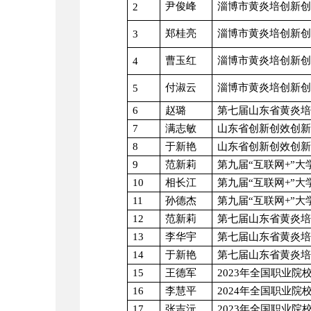
尹俊峰
淄博市黄炎培创新
2
郑桂亮
淄博市黄炎培创新
3
曹玉红
淄博市黄炎培创新
4
付淑云
淄博市黄炎培创新
5
6
赵璐
第七届山东省黄炎
7
满志敏
山东省创新创效创
8
于新艳
山东省创新创效创
9
范新莉
第九届
“互联网+”
10
相长江
第九届
“互联网+”
11
孙德杰
第九届
“互联网+”
12
范新莉
第七届山东省黄炎
13
李华宇
第七届山东省黄炎
14
于新艳
第七届山东省黄炎
15
王德军
2023年全国职业
16
李慧平
2024年全国职业
17
张吉沅
2023年全国职业