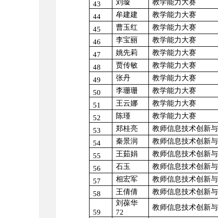
刘璇
教学能力大赛
43
牟建建
教学能力大赛
44
曹玉红
教学能力大赛
45
李宝丽
教学能力大赛
46
姚先莉
教学能力大赛
47
贾传敏
教学能力大赛
48
张丹
教学能力大赛
49
李珊珊
教学能力大赛
50
王云娜
教学能力大赛
51
陈瑾
教学能力大赛
52
郑桂亮
教师信息技术创新
53
秦景润
教师信息技术创新
54
王茹娟
教师信息技术创新
55
石玉
教师信息技术创新
56
相宏军
教师信息技术创新
57
王倩倩
教师信息技术创新
58
刘葆华
教师信息技术创新
59
72