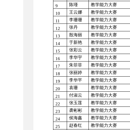
陈瑾
教学能力大赛
9
王云娜
教学能力大赛
10
李珊珊
教学能力大赛
11
张丹
教学能力大赛
12
殷海丽
教学能力大赛
13
于新艳
教学能力大赛
14
张彩云
教学能力大赛
15
李华宇
教学能力大赛
16
朱菲菲
教学能力大赛
17
张丽婷
教学能力大赛
18
李华平
教学能力大赛
19
袁珊
教学能力大赛
20
付淑云
教学能力大赛
21
张玉莲
教学能力大赛
22
袭彬彬
教学能力大赛
23
侯海鑫
教学能力大赛
24
赵春红
教学能力大赛
25