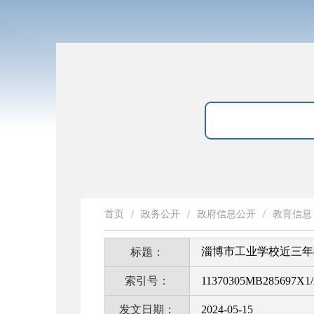
首页
/
政务公开
/
政府信息公开
/
教育信息
淄博市工业学校近三年
标题：
索引号：
11370305MB285697X1/
发文日期：
2024-05-15