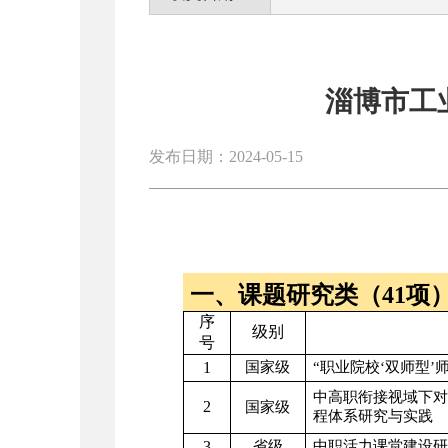
淄博市工
发布日期：2024-05-15
一、课题研究类（
41项
序
级别
号
1
国家级
“职业院校‘双师型’
中高职衔接视域下
2
国家级
程体系研究与实践
3
省级
中职活力课堂建设