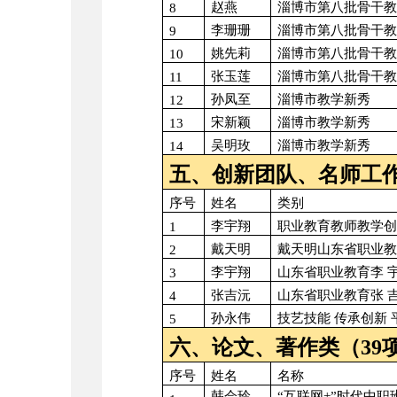
赵燕
淄博市第八批骨干
8
李珊珊
淄博市第八批骨干
9
姚先莉
淄博市第八批骨干
10
张玉莲
淄博市第八批骨干
11
孙凤至
淄博市教学新秀
12
宋新颖
淄博市教学新秀
13
吴明玫
淄博市教学新秀
14
五、创新团队、名师工
序号
姓名
类别
李宇翔
职业教育教师教学
1
戴天明
戴天明山东省职业
2
李宇翔
山东省职业教育李
3
张吉沅
山东省职业教育张
4
孙永伟
技艺技能
传承创新
5
六、论文、著作类（
39
序号
姓名
名称
韩会玲
“互联网+”时代中