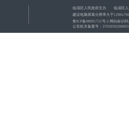
临淄区人民政府主办 临淄区人
建议电脑屏幕分辨率大于1280x76
鲁ICP备08001721号-2 网站标识码：
公安机关备案号：37030502000