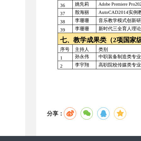
姚先莉
Adobe Premier
36
殷海丽
AutoCAD201
37
李珊珊
音乐教学模式创新
38
李珊珊
新时代三全育人理
39
七、教学成果类（
2项国家
序号
主持人
类别
孙永伟
中职装备制造类专
1
李宇翔
高职院校传媒类专
2
分享：