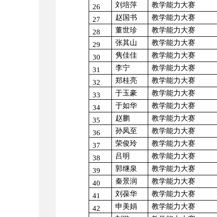
刘培萍
教学能力大赛
26
赵国书
教学能力大赛
27
董世珍
教学能力大赛
28
张其山
教学能力大赛
29
隽佳佳
教学能力大赛
30
李宁
教学能力大赛
31
郑桂亮
教学能力大赛
32
于玉豪
教学能力大赛
33
于如华
教学能力大赛
34
赵鹏
教学能力大赛
35
孙凤至
教学能力大赛
36
荣俊玲
教学能力大赛
37
吕明
教学能力大赛
38
郭继泉
教学能力大赛
39
秦景润
教学能力大赛
40
刘葆华
教学能力大赛
41
申美娟
教学能力大赛
42