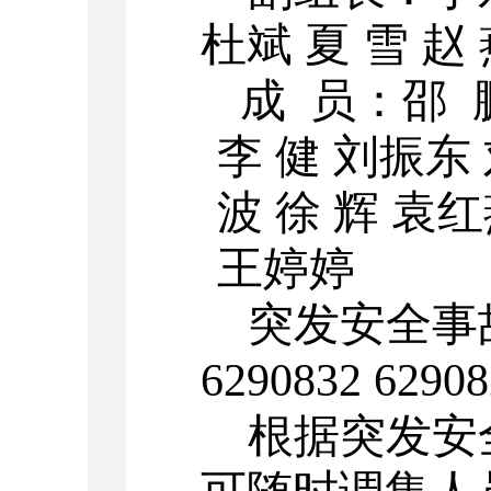
杜斌 夏 雪 赵
成
员：邵
李 健 刘振东
波 徐 辉 袁
王婷婷
突发安全事
6290832 62908
根据突发安