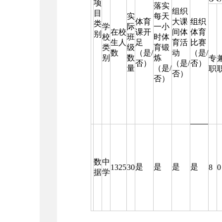
项
落实
组织
目
实
每天
体育
大课
组织
类
学
际
一小
在校
课开
间体
体育
别
校
班
时体
生人
足
育活
比赛
类
级
育锻
数
（是/
动
（是/
别
数
炼
专
否）
（是/
否）
量
（是/
职
否）
否）
数
中
是
是
是
是
1325
30
8
0
据
学