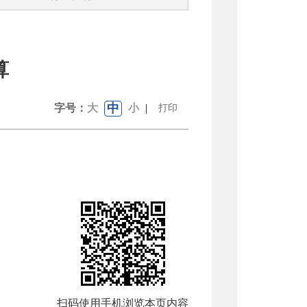
算
中
字号：
大
小
|
打印
扫码使用手机浏览本页内容