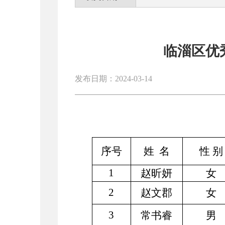
临淄区优
发布日期：2024-03-14
序号
姓
名
性 别
1
赵昕妍
女
2
赵文郡
女
3
常书睿
男