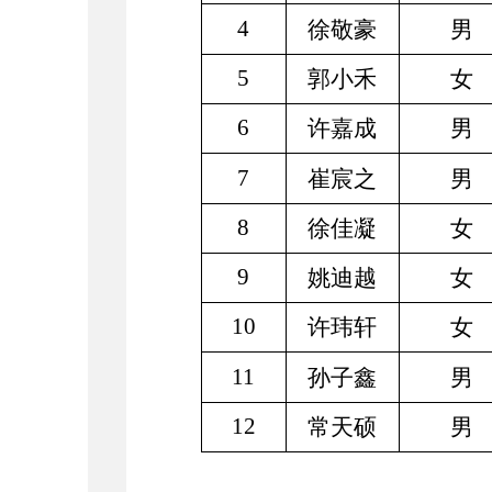
4
徐敬豪
男
5
郭小禾
女
6
许嘉成
男
7
崔宸之
男
8
徐佳凝
女
9
姚迪越
女
10
许玮轩
女
11
孙子鑫
男
12
常天硕
男