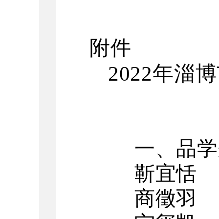
附件
2022
年淄博
一、品学
靳宜恬
商徵羽