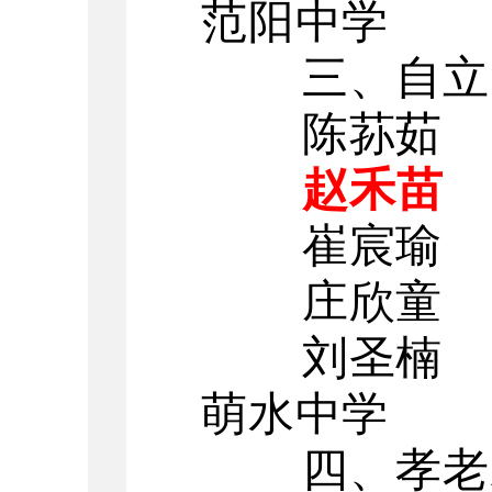
范阳中学
三、自立
陈荪茹
赵禾苗
崔宸瑜
庄欣童
刘圣楠
萌水中学
四、孝老