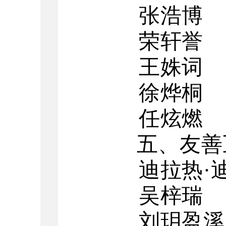
张浩博
荣轩誉
王姝词
徐烨桐
任炫燃
五、友善
迪拉热·
吴梓瑞
刘
玥
盈溪