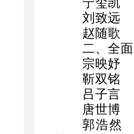
宁玺凯
刘致远
赵随歌
二、全面
宗映妤
靳双铭
吕子言
唐世博
郭浩然