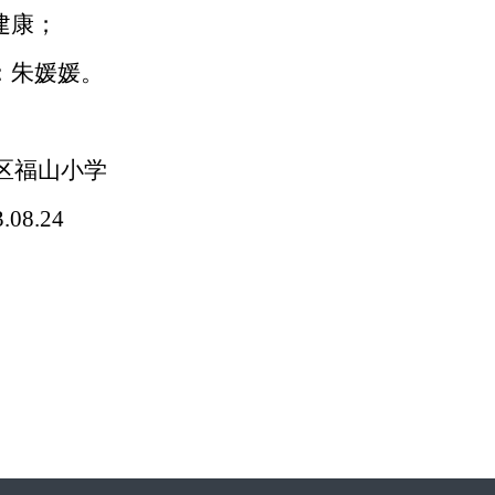
建康
；
：朱媛媛
。
区福山小学
.08.24