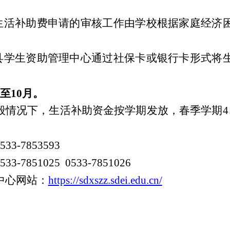
生活补助费
申请的审核工作由学校根据家庭经济
。
县学生资助管理中心通过
社保卡或银行卡
形式将
至
10
月。
般情况下，生活补助
资金
按学期发放，春季学期
4
533-7853593
0533-7851025 0533-7851026
中心网站：
https://sdxszz.sdei.edu.cn/