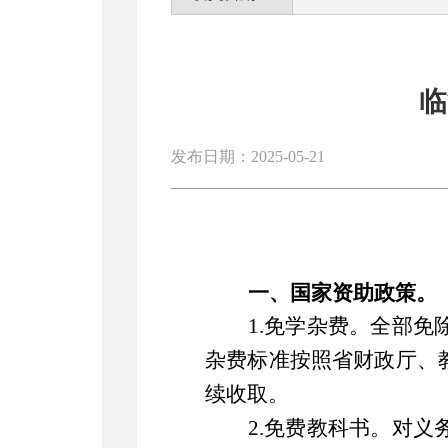
临
发布日期：2025-05-21
一、
国家资
助
政策
。
1.免学杂费。全部
杂费标准按照省财政厅、
续收取。
2.免费教科书。对