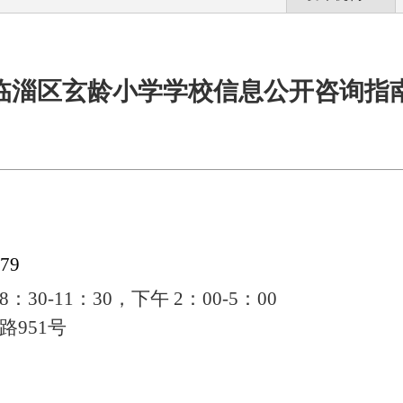
临淄区玄龄小学学校信息公开咨询指
879
8
：
30-11
：
30
，下午
2
：
00-5
：
00
路
951
号