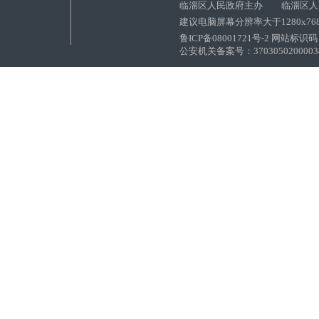
临淄区人民政府主办 临淄区人
建议电脑屏幕分辨率大于1280x76
鲁ICP备08001721号-2 网站标识码：
公安机关备案号：37030502000