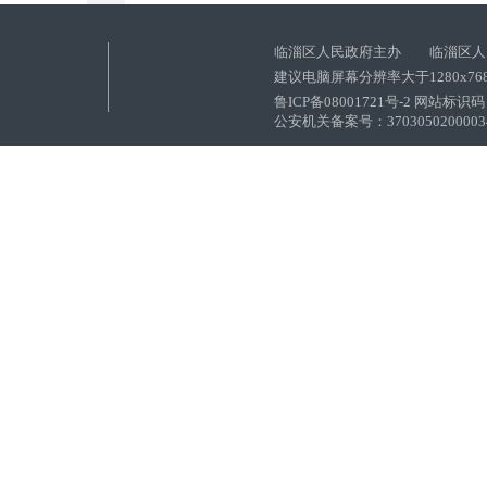
临淄区人民政府主办 临淄区人
建议电脑屏幕分辨率大于1280x76
鲁ICP备08001721号-2 网站标识码：
公安机关备案号：37030502000