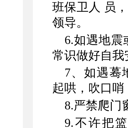
班保卫人 员
领导。
6.如遇地
常识做好自我
7、如遇蓦
起哄，吹口哨
8.严禁爬
9.不许把