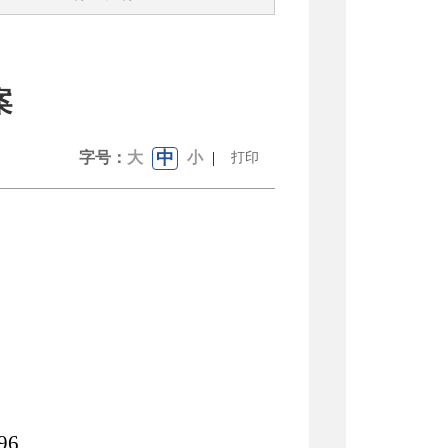
案
中
字号：
大
小
|
打印
96