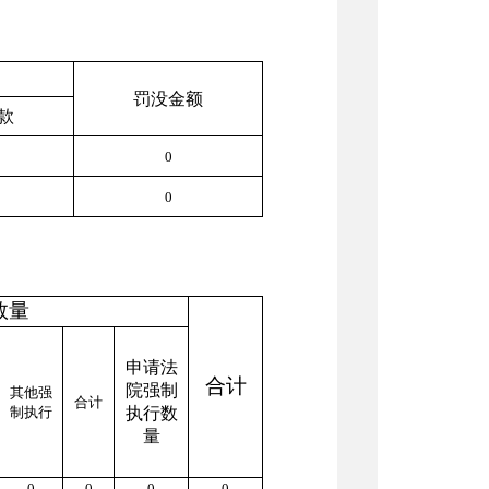
罚没金额
款
0
0
数量
申请法
合计
院强制
其他强
合计
制执行
执行数
量
0
0
0
0