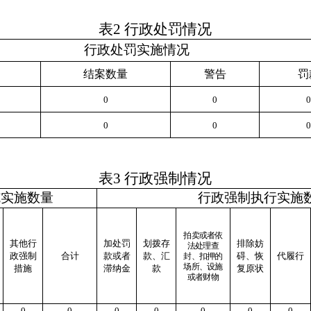
表
2
行政处罚情况
行政处罚实施情况
结案数量
警告
罚
0
0
0
0
0
0
表
3
行政强制情况
施实施数量
行政强制执行实施
拍卖或者依
其他行
加处罚
划拨存
排除妨
法处理查
政强制
合计
款或者
款、汇
碍、恢
代履行
封、扣押的
场所、设施
措施
滞纳金
款
复原状
或者财物
0
0
0
0
0
0
0