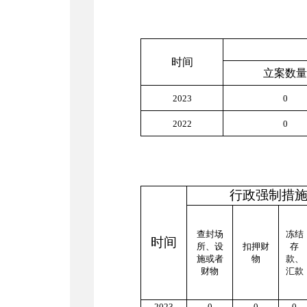
时间
立案数量
2
02
3
0
2
02
2
0
行政强制措
查封场
冻结
时间
所、设
扣押财
存
施或者
物
款、
财物
汇款
202
3
0
0
0