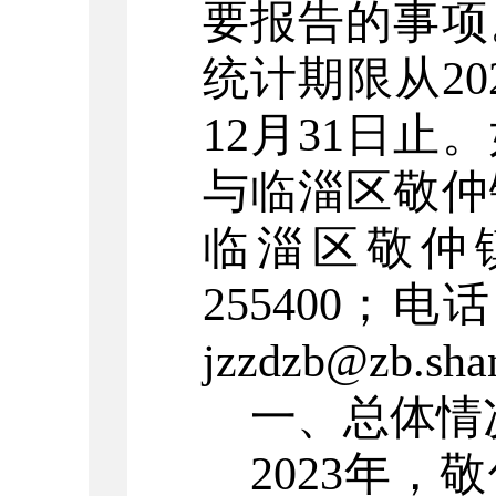
要报告的事项
统计期限从
20
12
月
31
日止。
与
临淄区敬仲
临淄区
敬仲
255400
；电话
jzzdzb
@zb.sha
一、
总体情
2023
年，敬