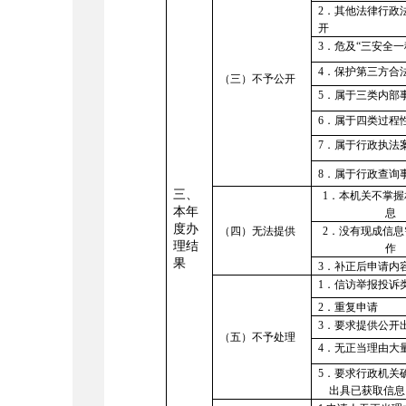
2
．其他法律行政
开
3
．危及
“
三安全一
4
．保护第三方合
（三）不予公开
5
．属于三类内部
6
．属于四类过程
7
．属于行政执法
8
．属于行政查询
三、
1
．本机关不掌握
本年
息
度办
（四）无法提供
2
．没有现成信息
理结
作
果
3
．补正后申请内
1
．信访举报投诉
2
．重复申请
3
．要求提供公开
（五）不予处理
4
．无正当理由大
5
．要求行政机关
出具已获取信息