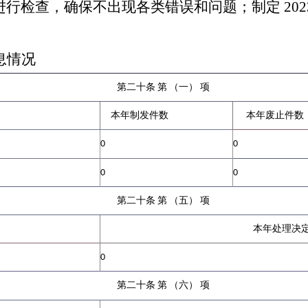
进行检查，确保不出现各类错误和问题；制定
2
息情况
第二十条
第
（一
）
项
本年制发件数
本年废止件数
0
0
0
0
第二十条
第
（五
）
项
本年处理决
0
第二十条
第
（六
）
项