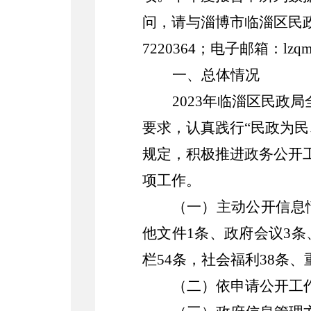
问，请与
淄博市临淄区民
7220364
；
电子
邮箱：
lzqm
一、
总体情况
2023年临淄区民政
要求，
认真践行
“民政为民
规定，积极推
进政务
公开
项工作。
（一）
主动公开
信息
他文件1条、
政府会议
3条
栏54条，社会福利38条
（二）依申请公开工