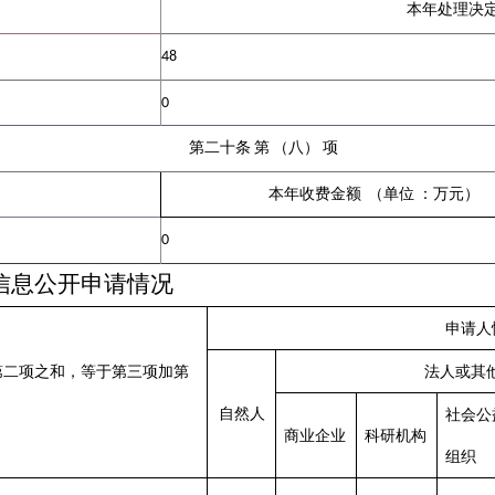
本年处理决
48
0
第二十条
第
（八）
项
本年收费金额
（单位
：万元
）
0
信息公开申请情况
申请人
第二项之和，等于第三项加第
法人或其
自然人
社会公
商业企业
科研机构
组织