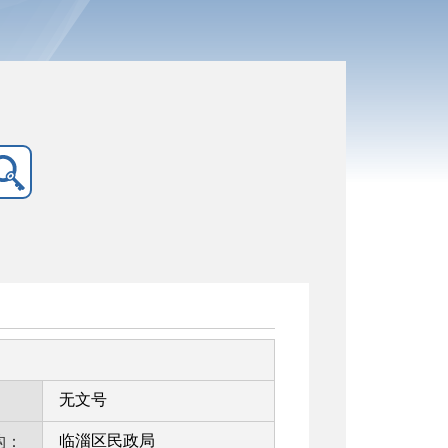
无文号
：
临淄区民政局
构：