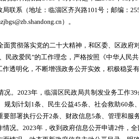
政局
联系（地址：
临淄区齐兴路
101号
；邮编：
25
zjbgs
@zb.shandong.cn
）
。
局全面贯彻落实党的二十大精神，和
区委、区政府
、民政爱民”的
工作理念
，严格按照《中华人民共
工作
透明
化
，
不断
增强
政务
公开实效，
积极
稳妥
情况。
2023年，临淄区民政局共制发
业务工作
39
、
规划计划
1
条、
民生公益
45条、社会救助60
、重要部署执行公开2条、财政信息5条、管理和服务
作情况。
2023年，收到政府信息公开申请
2
件，全