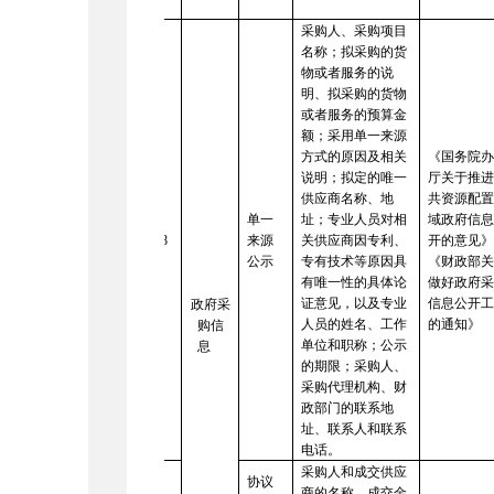
采购人、采购项目
名称；拟采购的货
物或者服务的说
明、拟采购的货物
或者服务的预算金
额；采用单一来源
方式的原因及相关
《国务院
说明；拟定的唯一
厅关于推
供应商名称、地
共资源配
单一
址；专业人员对相
域政府信
18
来源
关供应商因专利、
开的意见
公示
专有技术等原因具
《财政部
有唯一性的具体论
做好政府
证意见，以及专业
信息公开
政府采
人员的姓名、工作
的通知》
购信
单位和职称；公示
息
的期限；采购人、
采购代理机构、财
政部门的联系地
址、联系人和联系
电话。
采购人和成交供应
协议
商的名称、成交金