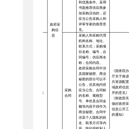
和优惠条件。采用
书面推荐供应商参
加采购活动的，还
应当公告采购人和
评审专家的推荐意
政府采
见。
购信
息
采购人和采购代理
机构名称、地址、
联系方式；采购项
目名称、编号，合
同编号；供应商名
称；合同内容。
政府采购合同中涉
《国务院
及国家秘密、商业
厅关于推
秘密的部分可以不
共资源配
公告，但其他内容
域政府信
采购
应当公告。合同标
开的意见
21
合同
的名称、规格型
《财政部
号、单价及合同金
做好政府
额等内容不得作为
信息公开
商业秘密。合同中
的通知》
涉及个人隐私的姓
名、联系方式等内
容，除征得权利人