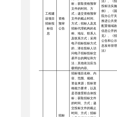
法》、《
标；获取资格预审
投标法实
文件的时间、方
例》、《
工程建
式；递交资格预审
院办公厅
设项目
资格
文件的截止时间、
推进公共
2
招标投
预审
方式；招标人及其
配置领域
标信
公告
招标代理机构的名
信息公开
息
称、地址、联系人
见》、《
及联系方式；采用
公告和公
电子招标投标方式
息发布管
的，潜在投标人访
法》
问电子招标投标交
易平台的网址和方
法；其他依法应当
载明的内容。
招标项目名称、内
容、范围、规模、
资金来源；投标资
格能力要求，以及
是否接受联合体投
标；获取招标文件
的时间、方式；递
交投标文件的截止
时间、方式；招标
招标