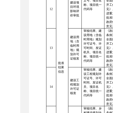
文号、项目名
全面
建设项
称、项目统一
开工
目环境
12
代码等
见》
影响评
进重
价审批
批准
政府
意见
审核结果、建
《政
设用地（含临
条例
建设用
时用地）规划
全面
地（含
许可证号、许
开工
临时用
13
可时间、发证
见》
地）规
机关、项目名
进重
划许可
称、项目统一
批准
证核发
代码等
政府
批准
意见
结果
审核结果、建
《政
信息
设工程规划许
条例
可证号、许可
全面
建设工
时间、发证机
开工
程规划
14
关、项目名
见》
许可证
称、项目统一
进重
核发
代码等
批准
政府
意见
审核结果、乡
《政
村建设规划许
条例