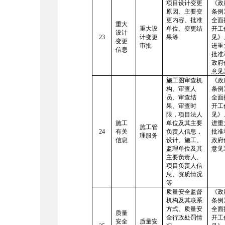
项目设计变更
《政
原因、主要变
条例
更内容、批准
全面
重大
重大设
单位、变更结
开工
设计
23
计变更
果等
见》
变更
审批
进重
信息
批准
政府
意见
施工图审查机
《政
构、审查人
条例
员、审查结
全面
果、审查时
开工
限，项目法人
见》
施工
单位及其主要
进重
施工管
24
有关
负责人信息，
批准
理服务
信息
设计、施工、
政府
监理单位及其
意见
主要负责人、
项目负责人信
息、资质情况
等
质量安全监督
《政
机构及其联系
条例
方式、质量安
全面
质量
全行政处罚情
开工
安全
质量安