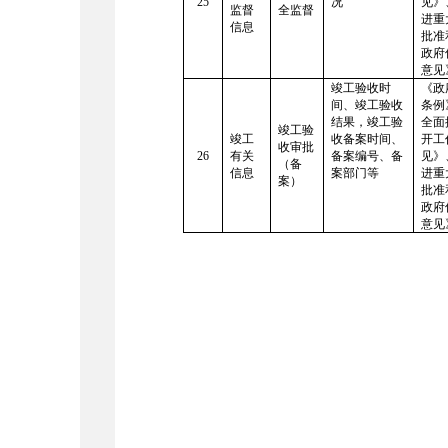
25
况
见》
监督
全监督
进重
信息
批准
政府
意见
竣工验收时
《政
间、竣工验收
条例
结果，竣工验
全面
竣工验
竣工
收备案时间、
开工
收审批
26
有关
备案编号、备
见》
（备
信息
案部门等
进重
案）
批准
政府
意见