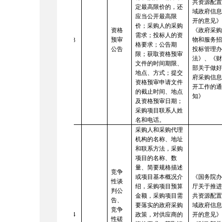
共资源配
定最高限价的，还
域政府信
应当公开最高限
开的意见
价；采购人的采购
资格
《政府采
需求；投标人的资
预审
物和服务
13
格要求；公告期
公告
投标管理
限；获取资格预审
法》、《
文件的时间期限、
部关于做
地点、方式；提交
府采购信
资格预审申请文件
开工作的
的截止时间、地点
知》
及资格预审日期；
采购项目联系人姓
名和电话。
采购人和采购代理
机构的名称、地址
和联系方法，采购
项目的名称、数
量、简要规格描述
竞争
或项目基本概况介
《国务院
性谈
绍，采购项目预算
厅关于推
判公
金额，采购项目需
共资源配
告、
要落实的政府采购
域政府信
竞争
14
政策，对供应商的
开的意见
性磋