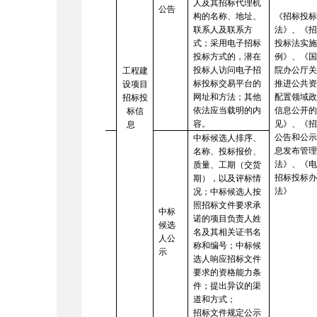
3
人及其招标代理机
公告
构的名称、地址、
《招标投
联系人及联系方
法》、《
式；采用电子招标
投标法实
投标方式的，潜在
例》、《
投标人访问电子招
院办公厅
工程建
标投标交易平台的
推进公共
设项目
网址和方法；其他
配置领域
招标投
依法应当载明的内
信息公开
标信
容。
见》、《
息
公告和公
中标候选人排序、
息发布管
名称、投标报价、
法》、《
质量、工期（交货
招标投标
期），以及评标情
法》
况；中标候选人按
照招标文件要求承
中标
诺的项目负责人姓
候选
4
名及其相关证书名
人公
称和编号；中标候
示
选人响应招标文件
要求的资格能力条
件；提出异议的渠
道和方式；
招标文件规定公示