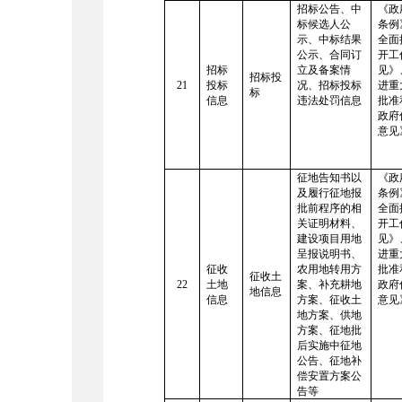
招标公告、中
《政
标候选人公
条例
示、中标结果
全面
公示、合同订
开工
招标
立及备案情
见》
招标投
21
投标
况、招标投标
进重
标
信息
违法处罚信息
批准
政府
意见
征地告知书以
《政
及履行征地报
条例
批前程序的相
全面
关证明材料、
开工
建设项目用地
见》
呈报说明书、
进重
征收
农用地转用方
批准
征收土
22
土地
案、补充耕地
政府
地信息
信息
方案、征收土
意见
地方案、供地
方案、征地批
后实施中征地
公告、征地补
偿安置方案公
告等