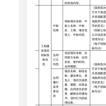
的其他内容。
《国务院
厅关于推
共资源配
招标项目名称、中
域政府信
中标
标人名称、中标
开的意见
5
结果
价、工期、项目负
《招标公
责人、中标内容。
公示信息
管理办法
《电子招
工程建
标办法》
设项目
包括项目名称、合
招标投
合同
同双方名称、合同
标信
订立
6
价款、签约时间、
息
信息
《国务院
合同期限。
厅关于推
项目名称、标段名
共资源配
称、建设单位、承
合同
域政府信
包人、项目完成质
履行
开的意见
量、期限、结算金
及变
《电子招
7
额、合同发生的变
更信
标办法》
更、解除合同通知
息
书、违约行为的处
理结果。