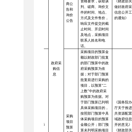
资格要求，获取谈
《财政部
商公
判、磋商、询价文
做好政府
告和
件的时间、地点、
信息公开
询价
方式及文件售价，
的通知》
公告
响应文件提交的截
止时间、开启时间
及地点，采购项目
联系人姓名和电
话。
采购项目的预算金
额以财政部门批复
政府采
的部门预算中的政
购信
府采购预算为依
息
据；对于部门预算
批复前进行采购的
项目，以预算“二
上数”中的政府采
购预算为依据。对
于部门预算已列明
《国务院
具体采购项目的，
厅关于推
按照部门预算中具
共资源配
采购
体采购项目的预算
域政府信
项目
15
金额公开；部门预
开的意见
预算
算未列明采购项目
《财政部