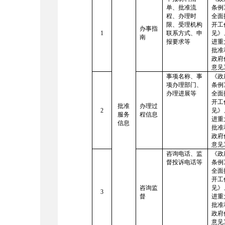
单、批准流
条例
程、办理时
全面
限、受理机构
开工
办事指
1
联系方式、申
见》
南
报要求等
进重
批准
政府
意见
事项名称、事
《政
项办理部门、
条例
办理进展等
全面
开工
批准
办理过
2
见》
服务
程信息
进重
信息
批准
政府
意见
咨询电话、监
《政
督投诉电话等
条例
全面
开工
咨询监
见》
3
督
进重
批准
政府
意见