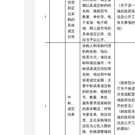
供货
额以及成交标的的
《关于进
和定
名称、规格型号、
做好政府
点采
19
数量、单价等。电
信息公开
购的
子卖场、电子商
有关事项
具体
城、网上超市等的
知》
成交
具体成交记录，也
记录
应当予以公开。
采购人和采购代理
机构名称、地址、
联系方式；项目名
称和项目编号；中
标或者成交供应商
名称、地址和中标
或者成交金额；主
《国务院
要中标或者成交标
厅关于推
的的名称、规格型
共资源配
中
号、数量、单价、
域政府信
标、
服务要求或者标的
开的意见
20
成交
的基本概况；评审
《财政部
结果
专家名单。协议供
做好政府
货、定点采购项目
信息公开
还应当公告入围价
的通知》
格、价格调整规则