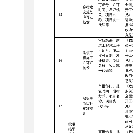
可证号、许可
全面
乡村建
时间、发证机
开工
设规划
15
关、项目名
见》
许可证
称、项目统一
进重
核发
代码等
批准
政府
意见
审核结果、建
《政
筑工程施工许
条例
可证号、施工
全面
建筑工
许可日期、发
开工
程施工
16
证机关、项目
见》
许可证
名称、项目统
进重
核发
一代码等
批准
政府
意见
审批部门、批
《政
复时间、招标
条例
方式、项目名
全面
招标事
称、项目统一
开工
项审批
17
代码等
见》
核准结
进重
果
批准
政府
批准
意见
结果
审批结果、批
《政