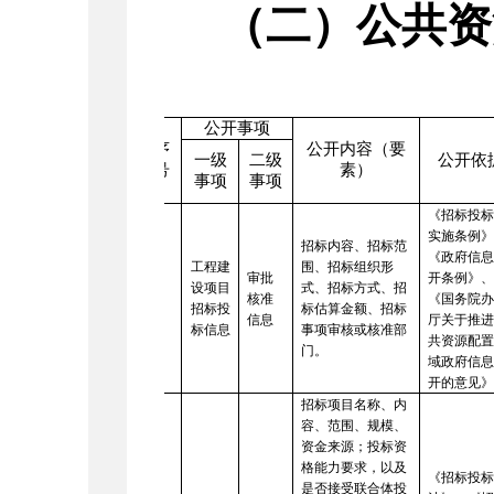
（二）公共资
公开事项
序
公开内容（要
一级
二级
公开依
号
素）
事项
事项
《招标投
实施条例
招标内容、招标范
《政府信
工程建
围、招标组织形
审批
开条例》
设项目
式、招标方式、招
1
核准
《国务院
招标投
标估算金额、招标
信息
厅关于推
标信息
事项审核或核准部
共资源配
门。
域政府信
开的意见
招标项目名称、内
容、范围、规模、
资金来源；投标资
格能力要求，以及
《招标投
是否接受联合体投