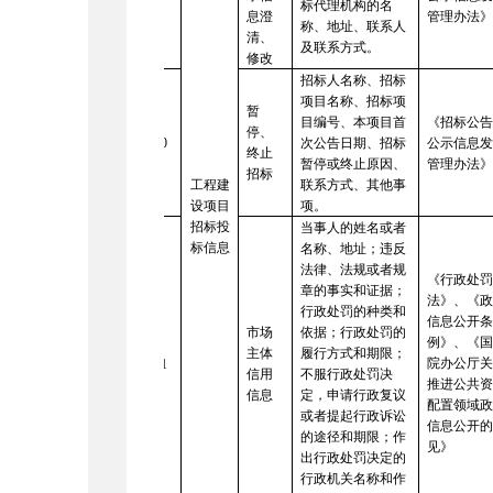
标代理机构的名
息澄
管理办法
称、地址、联系人
清、
及联系方式。
修改
招标人名称、招标
项目名称、招标项
暂
目编号、本项目首
《招标公
停、
10
次公告日期、招标
公示信息
终止
暂停或终止原因、
管理办法
招标
工程建
联系方式、其他事
设项目
项。
招标投
当事人的姓名或者
标信息
名称、地址；违反
法律、法规或者规
《行政处
章的事实和证据；
法》、《
行政处罚的种类和
信息公开
市场
依据；行政处罚的
例》、《
主体
履行方式和期限；
院办公厅
11
信用
不服行政处罚决
推进公共
信息
定，申请行政复议
配置领域
或者提起行政诉讼
信息公开
的途径和期限；作
见》
出行政处罚决定的
行政机关名称和作