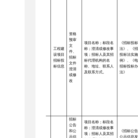
资格
预审
项目名称；标段名
《招标投
文
工程建
称；澄清或修改事
法》、《
件、
设项目
项；招标人及其招
投标法实
招标
8
招标投
标代理机构的名
例》、《
文件
标信息
称、地址、联系人
招标投标
澄清
及联系方式。
法》
或修
改
招标
项目名称；标段名
公告
称；澄清或修改事
和公
《招标公
项；招标人及其招
9
示信
公示信息