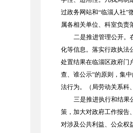
过
政务网站
和
“
临淄人社
”
属各相关
单位
、
科室
负责
二是推进管理公开。
化等信息。落实行政执法
处置结果在
临淄区
政府门
查、谁公示”的原则，集
法行为。（
局劳动关系科
三是推进执行和结果
策，加大对政府工作报告
对涉及公共利益、公众权