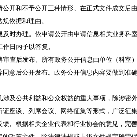
请公开和不予公开三种情形
。
在正式文件成文后
法规依据和理由
。
息及时办理。
依申请公开由申请信息相关业务科
工作日内
予
以答复
。
格审查后发布。
所有政务公开信息由
单位（科室
导同意后公开发布
。
政务公开信息内容要做到准
凡涉及公共利益和公众权益的重大事项，除涉密
听证座谈、列席会议、网络征集等形式，广泛征
反馈。
根据
相关企业代表和行业协会的意见，
完
定的政策文件，除法律法规或上级文件规定
确
需