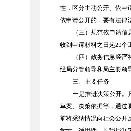
性，区分主动公开、依申
依申请公开的，要有法律
（
三
）
规范依申请信
收到申请材料之日起
20
个
（
四
）
政务信息经严
经
局
分管领导和
局
主要领
三、主要任务
一是推进决策公开。
草案、决策依据等，通过
前将采纳情况向社会公开
学性、适用性。
凡
我局制