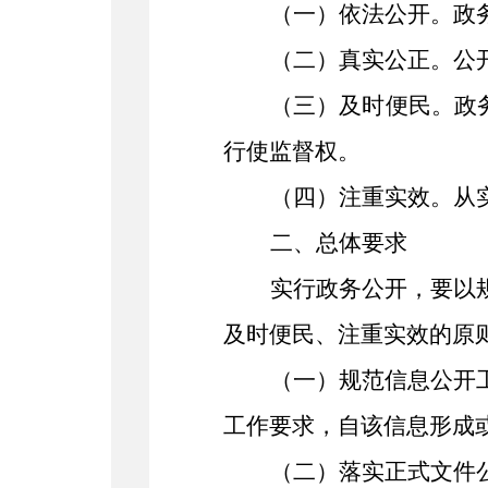
（
一
）
依法公开。
政
（
二
）
真实公正。
公
（
三
）
及时便民。
政
行使监督权。
（
四
）
注重实效。
从
二
、
总体
要求
实行政务公开，要以
及时便民、注重实效的原
（
一
）
规范信息公开
工作要求，自该信息形成
（
二
）
落实正式文件