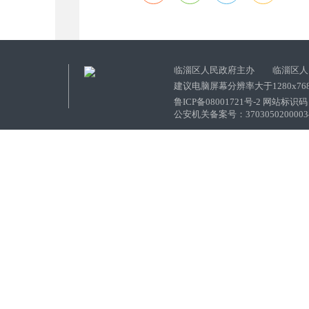
临淄区人民政府主办 临淄区人
建议电脑屏幕分辨率大于1280x76
鲁ICP备08001721号-2 网站标识码：
公安机关备案号：37030502000