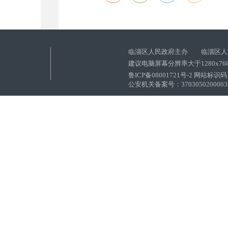
临淄区人民政府主办 临淄区人
建议电脑屏幕分辨率大于1280x76
鲁ICP备08001721号-2 网站标识码：
公安机关备案号：37030502000