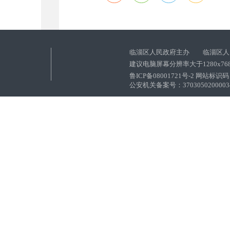
临淄区人民政府主办 临淄区人
建议电脑屏幕分辨率大于1280x76
鲁ICP备08001721号-2 网站标识码：
公安机关备案号：37030502000