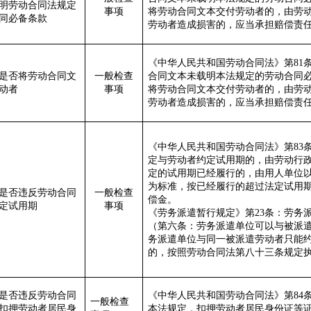
明劳动合同法规定
事项
将劳动合同文本交付劳动者
的，由劳
同必备条款
劳动者造成损害的，应当承担赔偿责
《中华人民共和国劳动合同法》
第
81
是否将劳动合同文
一般检查
合同文本未载明本法规定的劳动合同
动者
事项
将劳动合同文本交付劳动者
的，由劳
劳动者造成损害的，应当承担赔偿责
《中华人民共和国劳动合同法》
第
83
定与劳动者约定试用期的
，由劳动行
定的试用期已经履行的，由用人单位
为标准，按已经履行的超过法定试用
是否违反劳动合同
一般检查
偿金。
定试用期
事项
《
劳务派遣暂行规定》第
23条：劳务
（第六条：劳务派遣单位可以与被派
务派遣单位与同一被派遣劳动者只能
的，按照劳动合同法第八十三条规定
是否违反劳动合同
《中华人民共和国劳动合同法》
第
84
一般检查
扣押劳动者居民身
本法规定，扣押劳动者居民身份证等