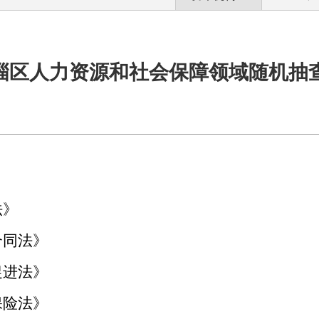
年临淄区人力资源和社会保障领域随机抽
法
》
合同法
》
促进法
》
保险法
》