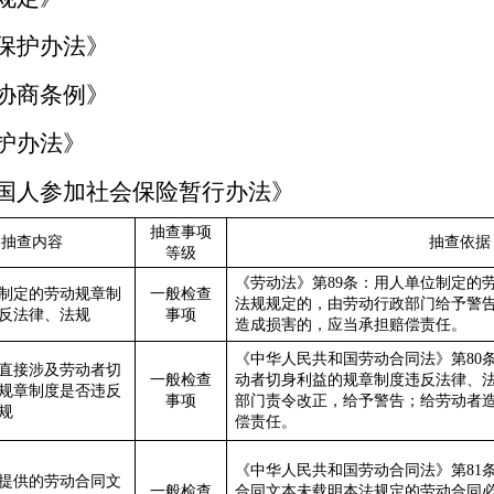
动保护办法》
体协商条例》
保护办法》
外国人参加社会保险暂行办法》
抽查事项
抽查内容
抽查依据
等级
《劳动法》第
89
条：用人单位制定的
制定的劳动规章制
一般检查
法规规定的，由劳动行政部门给予警
反法律、法规
事项
造成损害的，应当承担赔偿责任。
《中华人民共和国劳动合同法》
第
80
直接涉及劳动者切
一般检查
动者切身利益的规章制度违反法律、
规章制度是否违反
事项
部门责令改正，给予警告；给劳动者
规
偿责任。
《中华人民共和国劳动合同法》
第
81
提供的劳动合同文
一般检查
合同文本未载明本法规定的劳动合同