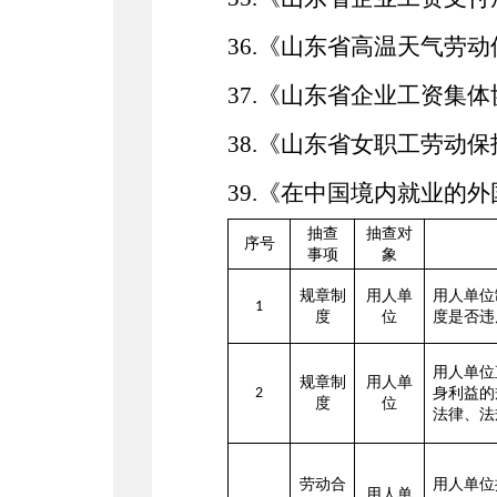
36.《山东省高温天气劳
37.《山东省企业工资集
38.《山东省女职工劳动
39.《在中国境内就业的
抽查
抽查对
序号
事项
象
规章制
用人单
用人单位
1
度
位
度是否违
用人单位
规章制
用人单
2
身利益的
度
位
法律、法
劳动合
用人单位
用人单