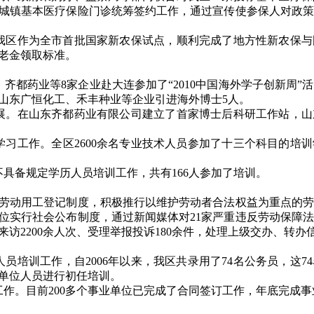
了城镇基本医疗保险门诊统筹签约工作，通过宣传使参保人对政
我区作为全市首批国家新农保试点，顺利完成了地方性新农保与
老金领取标准。
齐都药业等8家企业赴大连参加了“2010中国海外学子创新周
山东广恒化工、禾丰种业等企业引进海外博士5人。
展。在山东齐都药业有限公司建立了首家博士后科研工作站，山
学习工作。全区2600余名专业技术人员参加了十三个科目的培
不具备规定学历人员培训工作，共有166人参加了培训。
劳动用工登记制度，积极推行以维护劳动者合法权益为重点的劳
位实行社会公布制度，通过新闻媒体对21家严重违反劳动保障
访2200余人次、受理举报投诉180余件，处理上级交办、转办信
员培训工作，自2006年以来，我区共录用了74名公务员，这
单位人员进行初任培训。
工作。目前200多个事业单位已完成了合同签订工作，年底完成