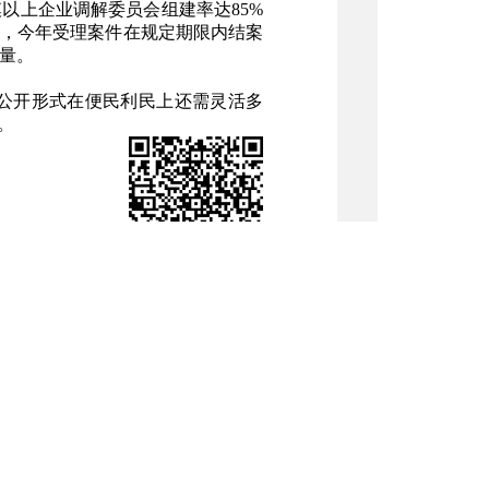
以上企业调解委员会组建率达85%
，今年受理案件在规定期限内结案
质量。
公开形式在便民利民上还需灵活多
。
扫码使用手机浏览本页内容
用帮助
|
隐私声明
|
关于我们
|
网站地图