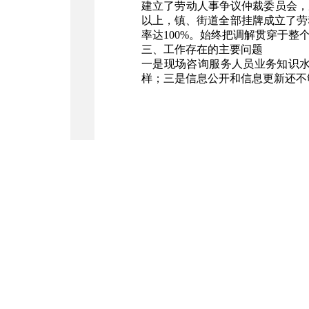
建立了劳动人事争议仲裁委员会，
以上，镇、街道全部挂牌成立了劳
率达100%。始终把调解贯穿于整
三、工作存在的主要问题
一是现场咨询服务人员业务知识
样；三是信息公开和信息更新还不
分享：
临淄区人民
建议电脑屏幕
鲁ICP备080
公安机关备案号