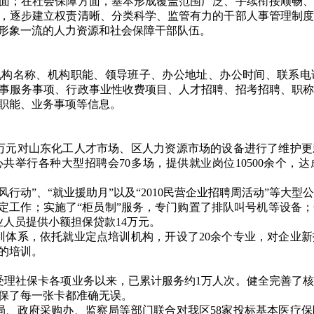
面；在社会保障方面，基本形成覆盖范围广泛、手续衔接顺畅、
，逐步建立权责清晰、分类科学、监管有力的干部人事管理制度
形象一流的人力资源和社会保障干部队伍。
机构名称、机构职能、领导班子、办公地址、办公时间、联系电
事服务事项、行政事业性收费项目、人才招聘、招考招聘、职称
职能、业务事项等信息。
余万元对山东化工人才市场、区人力资源市场的设备进行了维护更
举行各种大型招聘会70多场，提供就业岗位10500余个，达成用
风行动”、“就业援助月”以及“2010民营企业招聘周活动”等大型
稳定工作；实施了“柜员制”服务，专门购置了排队叫号机等设备
业人员提供小额担保贷款14万元。
训体系，依托就业定点培训机构，开设了20余个专业，对企业
的培训。
受理社保卡各项业务以来，已累计服务约1万人次。健全完善了
保了每一张卡都准确无误。
局、政府采购办、监察局等部门联合对我区58家投标基本医疗