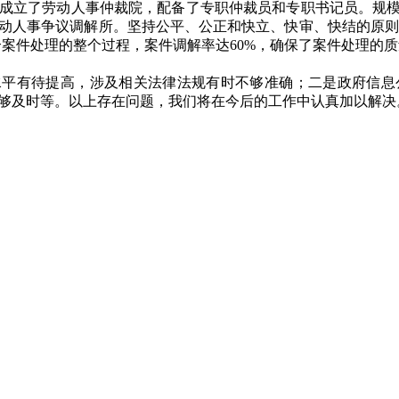
成立了劳动人事仲裁院，配备了专职仲裁员和专职书记员。规模
动人事争议调解所。坚持公平、公正和快立、快审、快结的原则
个案件处理的整个过程，案件调解率达60%，确保了案件处理的
水平有待提高，涉及相关法律法规有时不够准确；二是政府信息
够及时等。以上存在问题，我们将在今后的工作中认真加以解决
政府主办 临淄区人民政府办公室承办
使
分辨率大于1280x768 使用IE9浏览器进行浏览 未经授权禁止镜像
01721号-2 网站标识码：3703050010
：37030502000034 中文域名：临淄区人民政府.政务