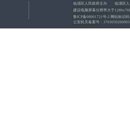
临淄区人民政府主办 临淄区人
建议电脑屏幕分辨率大于1280x76
鲁ICP备08001721号-2 网站标识码：
公安机关备案号：37030502000