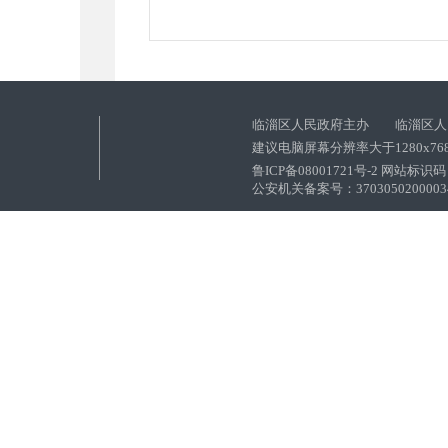
临淄区人民政府主办 临淄区人
建议电脑屏幕分辨率大于1280x76
鲁ICP备08001721号-2 网站标识码：
公安机关备案号：37030502000